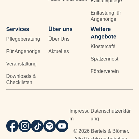
Palliativpflege
Entlastung für
Angehörige
Services
Über uns
Weitere
Angebote
Pflegeberatung
Über Uns
Klostercafé
Für Angehörige
Aktuelles
Spatzennest
Veranstaltung
Förderverein
Downloads &
Checklisten
Impressu
Datenschutzerklär
m
ung
© 2026 Bertels & Blömer.
Alle Rechte vorbehalten.