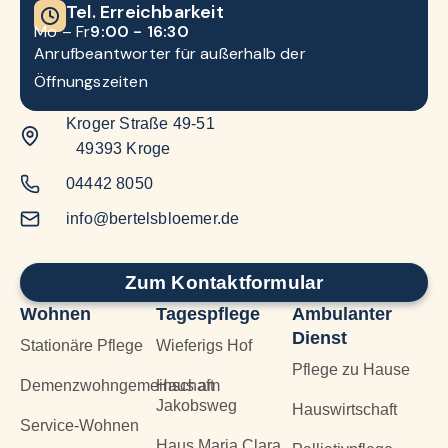
Tel. Erreichbarkeit
Mo – Fr
9:00 - 16:30
Anrufbeantworter für außerhalb der
Öffnungszeiten
Kroger Straße 49-51
49393 Kroge
04442 8050
info@bertelsbloemer.de
Zum Kontaktformular
Wohnen
Tagespflege
Ambulanter
Dienst
Stationäre Pflege
Wieferigs Hof
Pflege zu Hause
Demenzwohngemeinschaft
Haus am
Jakobsweg
Hauswirtschaft
Service-Wohnen
Haus Maria Clara