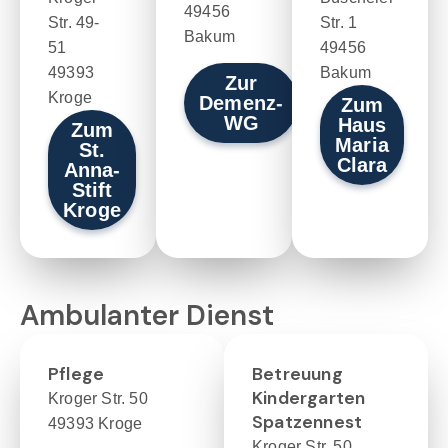
49456
Str. 49-
Str. 1
Bakum
51
49456
49393
Bakum
Zur
Kroge
Demenz-
Zum
WG
Haus
Zum
Maria
St.
Clara
Anna-
Stift
Kroge
Ambulanter Dienst
Pflege
Betreuung
Kindergarten
Kroger Str. 50
Spatzennest
49393 Kroge
Kroger Str. 50