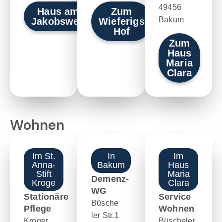
49456
Haus am
Zum
Bakum
Jakobsweg
Wieferigs
Hof
Zum
Haus
Maria
Clara
Wohnen
Im St.
In
Im
Anna-
Bakum
Haus
Stift
Maria
Demenz-
Kroge
Clara
WG
Stationäre
Service
Büsche
Pflege
Wohnen
ler Str.1
Kroger
Büscheler