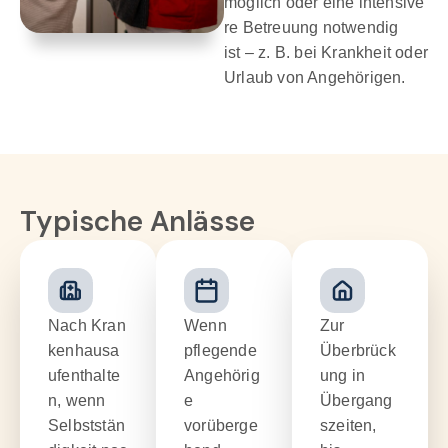
möglich oder eine intensive
re Betreuung notwendig
ist – z. B. bei Krankheit oder
Urlaub von Angehörigen.
Typische Anlässe
Nach Kran
Wenn
Zur
kenhausa
pflegende
Überbrück
ufenthalte
Angehörig
ung in
n, wenn
e
Übergang
Selbststän
vorüberge
szeiten,