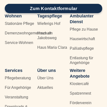
Zum Kontaktformular
Wohnen
Tagespflege
Ambulanter
Dienst
Stationäre Pflege
Wieferigs Hof
Pflege zu Hause
Demenzwohngemeinschaft
Haus am
Jakobsweg
Hauswirtschaft
Service-Wohnen
Haus Maria Clara
Palliativpflege
Entlastung für
Angehörige
Services
Über uns
Weitere
Angebote
Pflegeberatung
Über Uns
Klostercafé
Für Angehörige
Aktuelles
Spatzennest
Veranstaltung
Förderverein
Downloads &