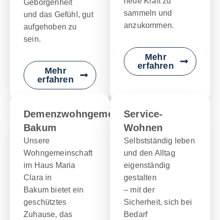
neue Kraft zu
Geborgenheit
sammeln und
und das Gefühl, gut
anzukommen.
aufgehoben zu
sein.
Mehr
erfahren
Mehr
erfahren
Demenzwohngemeinschaft
Service-
Bakum
Wohnen
Unsere
Selbstständig leben
Wohngemeinschaft
und den Alltag
im Haus Maria
eigenständig
Clara in
gestalten
Bakum bietet ein
– mit der
geschütztes
Sicherheit, sich bei
Zuhause, das
Bedarf