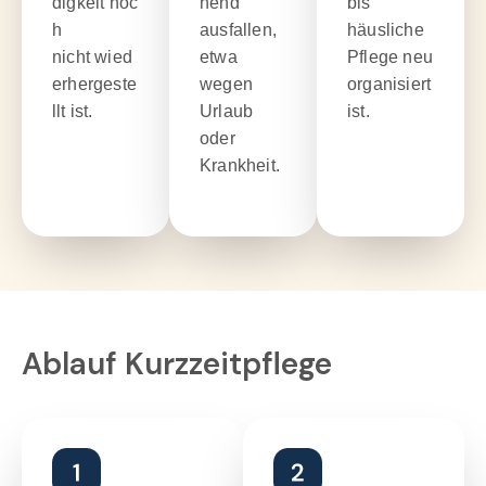
digkeit noc
hend
bis
h
ausfallen,
häusliche
nicht wied
etwa
Pflege neu
erhergeste
wegen
organisiert
llt ist.
Urlaub
ist.
oder
Krankheit.
Ablauf Kurzzeitpflege