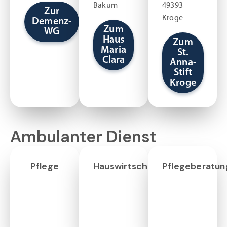
Bakum
49393
Zur
Kroge
Demenz-
Zum
WG
Haus
Zum
Maria
St.
Clara
Anna-
Stift
Kroge
Ambulanter Dienst
Pflege
Hauswirtschaft/Betreuung
Pflegeberatun