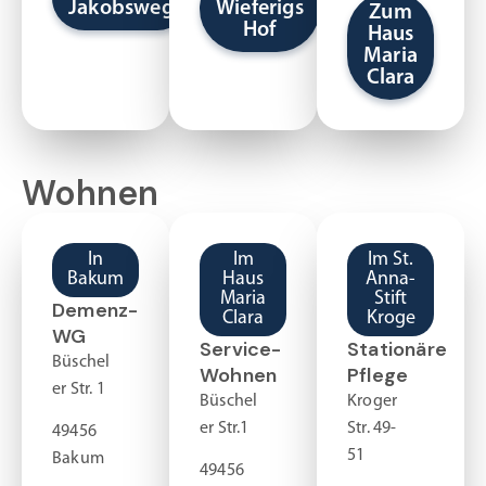
Jakobsweg
Wieferigs
Zum
Hof
Haus
Maria
Clara
Wohnen
In
Im
Im St.
Bakum
Haus
Anna-
Maria
Stift
Demenz-
Clara
Kroge
WG
Service-
Stationäre
Büschel
Wohnen
Pflege
er Str. 1
Büschel
Kroger
er Str.1
Str. 49-
49456
51
Bakum
49456