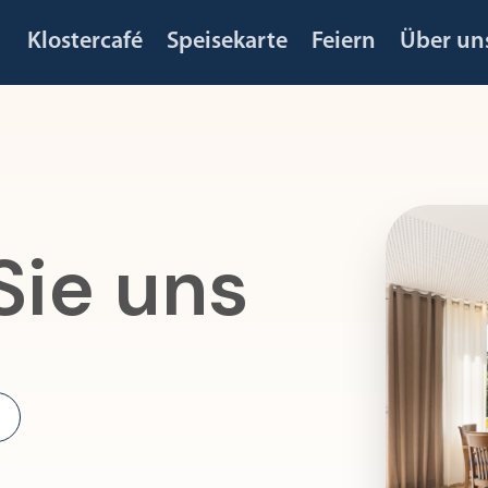
Klostercafé
Speisekarte
Feiern
Über un
Sie uns