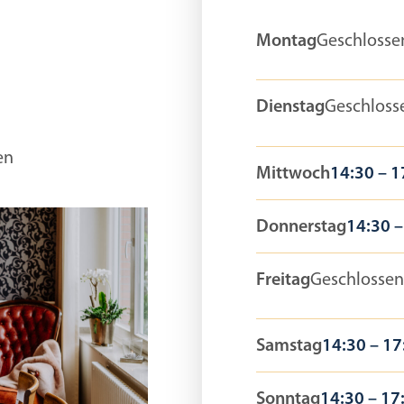
Montag
Geschlosse
Dienstag
Geschloss
en
Mittwoch
14:30 – 1
Donnerstag
14:30 –
Freitag
Geschlossen
Samstag
14:30 – 17
Sonntag
14:30 – 17