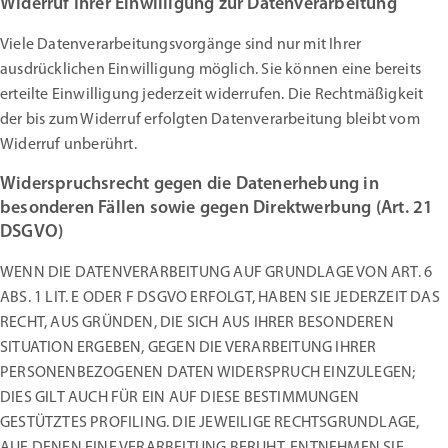
Widerruf Ihrer Einwilligung zur Datenverarbeitung
Viele Datenverarbeitungsvorgänge sind nur mit Ihrer
ausdrücklichen Einwilligung möglich. Sie können eine bereits
erteilte Einwilligung jederzeit widerrufen. Die Rechtmäßigkeit
der bis zum Widerruf erfolgten Datenverarbeitung bleibt vom
Widerruf unberührt.
Widerspruchsrecht gegen die Datenerhebung in
besonderen Fällen sowie gegen Direktwerbung (Art. 21
DSGVO)
WENN DIE DATENVERARBEITUNG AUF GRUNDLAGE VON ART. 6
ABS. 1 LIT. E ODER F DSGVO ERFOLGT, HABEN SIE JEDERZEIT DAS
RECHT, AUS GRÜNDEN, DIE SICH AUS IHRER BESONDEREN
SITUATION ERGEBEN, GEGEN DIE VERARBEITUNG IHRER
PERSONENBEZOGENEN DATEN WIDERSPRUCH EINZULEGEN;
DIES GILT AUCH FÜR EIN AUF DIESE BESTIMMUNGEN
GESTÜTZTES PROFILING. DIE JEWEILIGE RECHTSGRUNDLAGE,
AUF DENEN EINE VERARBEITUNG BERUHT, ENTNEHMEN SIE