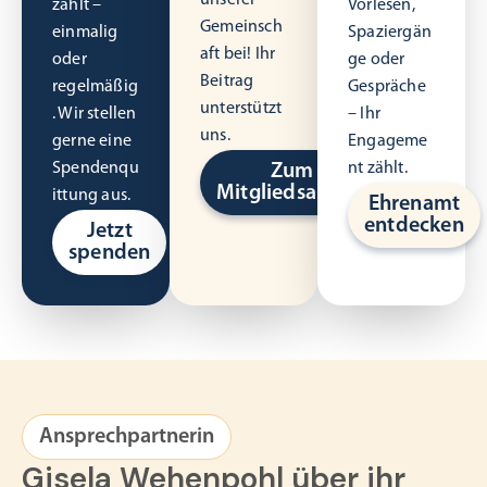
unserer
zählt –
Vorlesen,
Gemeinsch
einmalig
Spaziergän
aft bei! Ihr
oder
ge oder
Beitrag
regelmäßig
Gespräche
unterstützt
. Wir stellen
– Ihr
uns.
gerne eine
Engageme
Spendenqu
nt zählt.
Zum
Mitgliedsantrag
ittung aus.
Ehrenamt
entdecken
Jetzt
spenden
Ansprechpartnerin
Gisela Wehenpohl über ihr