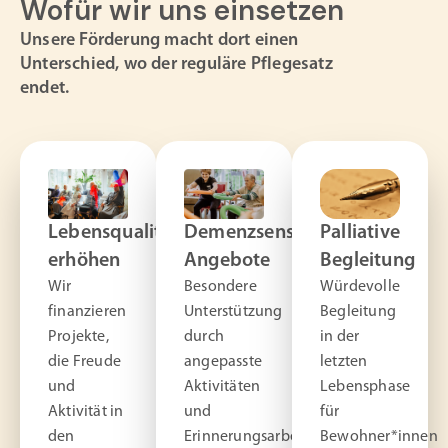
Wofür wir uns einsetzen
Unsere Förderung macht dort einen
Unterschied, wo der reguläre Pflegesatz
endet.
Lebensqualität
Demenzsensible
Palliative
erhöhen
Angebote
Begleitung
Wir
Besondere
Würdevolle
finanzieren
Unterstützung
Begleitung
Projekte,
durch
in der
die Freude
angepasste
letzten
und
Aktivitäten
Lebensphase
Aktivität in
und
für
den
Erinnerungsarbeit.
Bewohner*innen