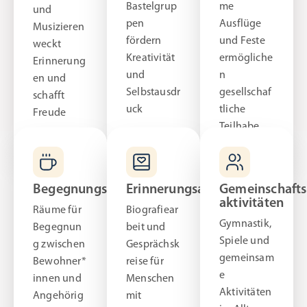
Bastelgrup
me
und
pen
Ausflüge
Musizieren
fördern
und Feste
weckt
Kreativität
ermögliche
Erinnerung
und
n
en und
Selbstausdr
gesellschaf
schafft
uck
tliche
Freude
Teilhabe
Begegnungscafés
Erinnerungsarbeit
Gemeinschafts
aktivitäten
Räume für
Biografiear
Gymnastik,
Begegnun
beit und
Spiele und
g zwischen
Gesprächsk
gemeinsam
Bewohner*
reise für
e
innen und
Menschen
Aktivitäten
Angehörig
mit