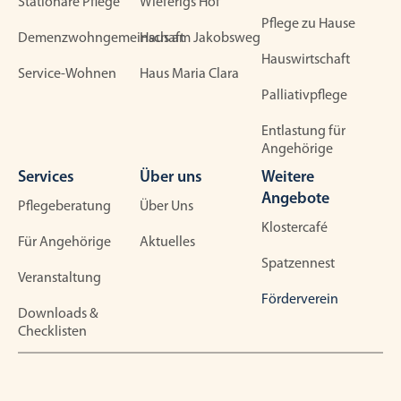
Stationäre Pflege
Wieferigs Hof
Pflege zu Hause
Demenzwohngemeinschaft
Haus am Jakobsweg
Hauswirtschaft
Service-Wohnen
Haus Maria Clara
Palliativpflege
Entlastung für
Angehörige
Services
Über uns
Weitere
Angebote
Pflegeberatung
Über Uns
Klostercafé
Für Angehörige
Aktuelles
Spatzennest
Veranstaltung
Förderverein
Downloads &
Checklisten