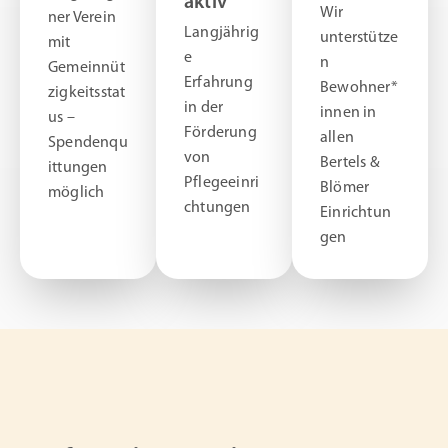
aktiv
Wir
ner Verein
Langjährig
unterstütze
mit
e
n
Gemeinnüt
Erfahrung
Bewohner*
zigkeitsstat
in der
innen in
us –
Förderung
allen
Spendenqu
von
Bertels &
ittungen
Pflegeeinri
Blömer
möglich
chtungen
Einrichtun
gen