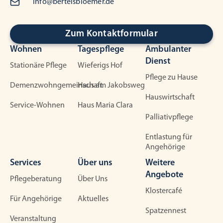
info@bertelsbloemer.de
Zum Kontaktformular
Wohnen
Tagespflege
Ambulanter
Dienst
Stationäre Pflege
Wieferigs Hof
Pflege zu Hause
Demenzwohngemeinschaft
Haus am Jakobsweg
Hauswirtschaft
Service-Wohnen
Haus Maria Clara
Palliativpflege
Entlastung für
Angehörige
Services
Über uns
Weitere
Angebote
Pflegeberatung
Über Uns
Klostercafé
Für Angehörige
Aktuelles
Spatzennest
Veranstaltung