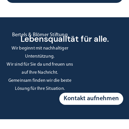
Bertels & Blömer Stiftung
Lebensqualität für alle.
Wir beginnt mit nachhaltiger
Unterstützung.
Wir sind für Sie da und freuen uns
auf Ihre Nachricht.
Gemeinsam finden wir die beste
Lösung für Ihre Situation.
Kontakt aufnehmen