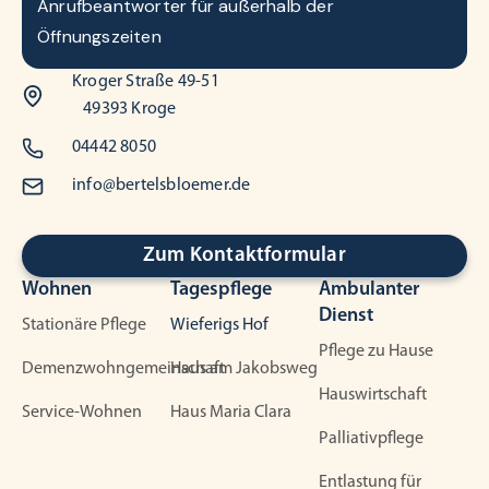
Anrufbeantworter für außerhalb der
Öffnungszeiten
Kroger Straße 49-51
49393 Kroge
04442 8050
info@bertelsbloemer.de
Zum Kontaktformular
Wohnen
Tagespflege
Ambulanter
Dienst
Stationäre Pflege
Wieferigs Hof
Pflege zu Hause
Demenzwohngemeinschaft
Haus am Jakobsweg
Hauswirtschaft
Service-Wohnen
Haus Maria Clara
Palliativpflege
Entlastung für