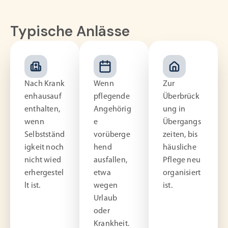
Typische Anlässe
Nach Krank
Wenn
Zur
enhausauf
pflegende
Überbrück
enthalten,
Angehörig
ung in
wenn
e
Übergangs
Selbstständ
vorüberge
zeiten, bis
igkeit noch
hend
häusliche
nicht wied
ausfallen,
Pflege neu
erhergestel
etwa
organisiert
lt ist.
wegen
ist.
Urlaub
oder
Krankheit.