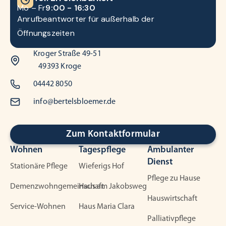
Mo – Fr
9:00 - 16:30
Anrufbeantworter für außerhalb der
Öffnungszeiten
Kroger Straße 49-51
49393 Kroge
04442 8050
info@bertelsbloemer.de
Zum Kontaktformular
Wohnen
Tagespflege
Ambulanter
Dienst
Stationäre Pflege
Wieferigs Hof
Pflege zu Hause
Demenzwohngemeinschaft
Haus am Jakobsweg
Hauswirtschaft
Service-Wohnen
Haus Maria Clara
Palliativpflege