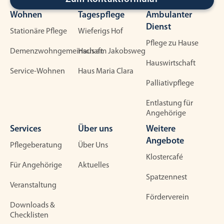
Wohnen
Tagespflege
Ambulanter
Dienst
Stationäre Pflege
Wieferigs Hof
Pflege zu Hause
Demenzwohngemeinschaft
Haus am Jakobsweg
Hauswirtschaft
Service-Wohnen
Haus Maria Clara
Palliativpflege
Entlastung für
Angehörige
Services
Über uns
Weitere
Angebote
Pflegeberatung
Über Uns
Klostercafé
Für Angehörige
Aktuelles
Spatzennest
Veranstaltung
Förderverein
Downloads &
Checklisten