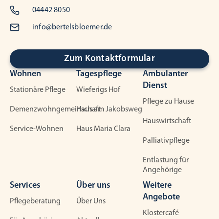
04442 8050
info@bertelsbloemer.de
Zum Kontaktformular
Wohnen
Tagespflege
Ambulanter
Dienst
Stationäre Pflege
Wieferigs Hof
Pflege zu Hause
Demenzwohngemeinschaft
Haus am Jakobsweg
Hauswirtschaft
Service-Wohnen
Haus Maria Clara
Palliativpflege
Entlastung für
Angehörige
Services
Über uns
Weitere
Angebote
Pflegeberatung
Über Uns
Klostercafé