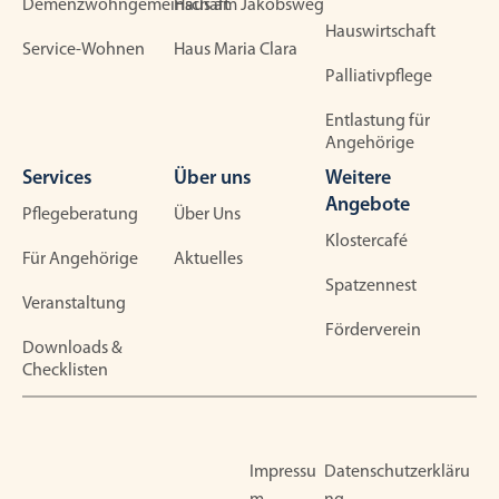
Demenzwohngemeinschaft
Haus am Jakobsweg
Hauswirtschaft
Service-Wohnen
Haus Maria Clara
Palliativpflege
Entlastung für
Angehörige
Services
Über uns
Weitere
Angebote
Pflegeberatung
Über Uns
Klostercafé
Für Angehörige
Aktuelles
Spatzennest
Veranstaltung
Förderverein
Downloads &
Checklisten
Impressu
Datenschutzerkläru