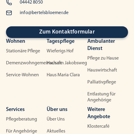
04442 8050
info@bertelsbloemer.de
Zum Kontaktformular
Wohnen
Tagespflege
Ambulanter
Dienst
Stationäre Pflege
Wieferigs Hof
Pflege zu Hause
Demenzwohngemeinschaft
Haus am Jakobsweg
Hauswirtschaft
Service-Wohnen
Haus Maria Clara
Palliativpflege
Entlastung für
Angehörige
Services
Über uns
Weitere
Angebote
Pflegeberatung
Über Uns
Klostercafé
Für Angehörige
Aktuelles