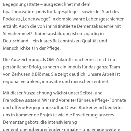
Begegnungsstätte – ausgezeichnet mit dem
bpa‑Innovationspreis für Tagespflege – sowie der Start des
Podcasts „Lebenswege“, in dem sie wahre Lebensgeschichten
erzählt
.
Auch die von ihr mitinitiierte Demenzakademie mit
Silviahemmet®‑Trainerausbildung ist einzigartig in
Deutschland – ein klares Bekenntnis zu Qualität und
Menschlichkeit in der Pflege
.
Die Auszeichnung als OM‑Zukunftsmacherin ist nicht nur
persönlicher Erfolg, sondern ein Impuls für das ganze Team
von Zerhusen & Blömer. Sie zeigt deutlich: Unsere Arbeit ist
regional verankert, innovativ und menschenzentriert.
Mit dieser Auszeichnung wächst unser Selbst‑ und
Fremdbewusstsein: Wir sind Vorreiter für neue Pflege‑Formate
und offene Begegnungskultur. Dieser Rückenwind begleitet
uns in kommende Projekte wie die Erweiterung unseres
Demenzangebots, die Intensivierung
generationenübergreifender Formate – und einige weitere