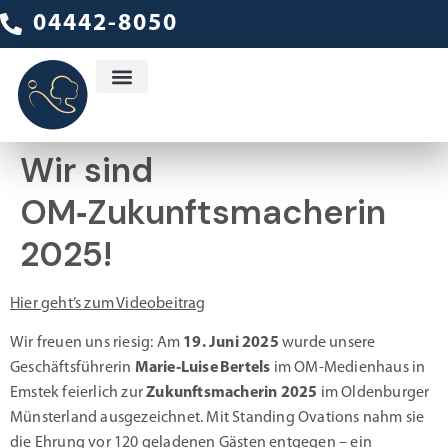
04442-8050
Ambulanter Dienst
Wir sind
OM‑Zukunftsmacherin
2025!
Hier geht’s zum Videobeitrag
Wir freuen uns riesig: Am
19. Juni 2025
wurde unsere
Geschäftsführerin
Marie‑Luise Bertels
im OM-Medienhaus in
Emstek feierlich zur
Zukunftsmacherin 2025
im Oldenburger
Münsterland ausgezeichnet.
Mit Standing Ovations nahm sie
die Ehrung vor 120 geladenen Gästen entgegen – ein